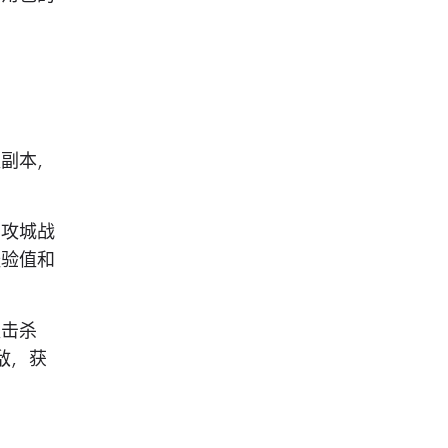
队副本，
、攻城战
经验值和
队击杀
敌，获